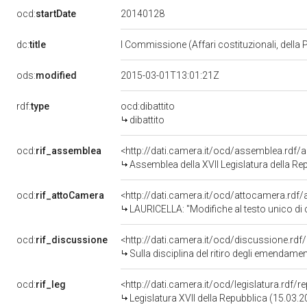
20140128
ocd:
startDate
dc:
title
I Commissione (Affari costituzionali, della 
ods:
modified
2015-03-01T13:01:21Z
rdf:
type
ocd:dibattito
dibattito
ocd:
rif_assemblea
<http://dati.camera.it/ocd/assemblea.rdf/
Assemblea della XVII Legislatura della Re
ocd:
rif_attoCamera
<http://dati.camera.it/ocd/attocamera.rd
LAURICELLA: "Modifiche al testo unico di cui al decreto del Presidente della Repubblica 30 marzo 1957, n
ocd:
rif_discussione
<http://dati.camera.it/ocd/discussione.rd
Sulla disciplina del ritiro degli emendamenti
ocd:
rif_leg
<http://dati.camera.it/ocd/legislatura.rdf/
Legislatura XVII della Repubblica (15.03.