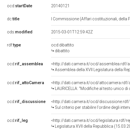
20140121
ocd:
startDate
dc:
title
I Commissione (Affari costituzionali, della 
ods:
modified
2015-03-01T12:59:42Z
rdf:
type
ocd:dibattito
dibattito
ocd:
rif_assemblea
<http://dati.camera.it/ocd/assemblea.rdf/
Assemblea della XVII Legislatura della Re
ocd:
rif_attoCamera
<http://dati.camera.it/ocd/attocamera.rd
LAURICELLA: "Modifiche al testo unico di cui al decreto del Presidente della Repubblica 30 marzo 1957, n
ocd:
rif_discussione
<http://dati.camera.it/ocd/discussione.rd
Sul criterio per stabilire l'ordine degli inte
ocd:
rif_leg
<http://dati.camera.it/ocd/legislatura.rdf/
Legislatura XVII della Repubblica (15.03.