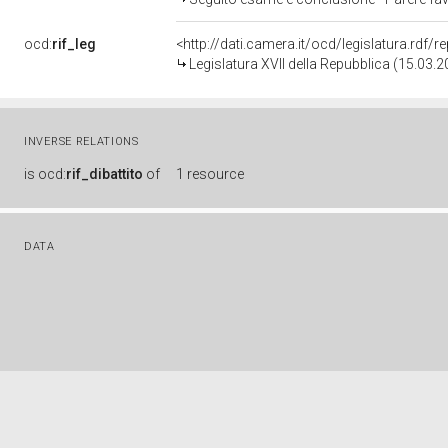
ocd:
rif_leg
<http://dati.camera.it/ocd/legislatura.rdf/
Legislatura XVII della Repubblica (15.03.
INVERSE RELATIONS
is
ocd:
rif_dibattito
of
1 resource
DATA