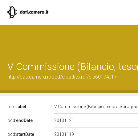
V Commissione (Bilancio, tes
http://dati.camera.it/ocd/dibattito.rdf/dib60174_17
rdfs:
label
V Commissione (Bilancio, tesoro e progr
20131121
ocd:
endDate
20131119
ocd:
startDate