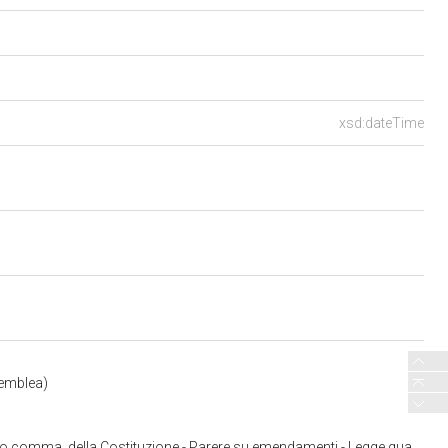
xsd:dateTime
ssemblea)
uadro in materia di interporti e di piattaforme logistiche territoriali. C. 730-A (Parere all'Assemblea)