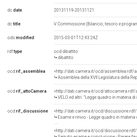
dc:
date
20131119-20131121
dc:
title
V Commissione (Bilancio, tesoro e progr
ods:
modified
2015-03-01T12:43:24Z
rdf:
type
ocd:dibattito
dibattito
ocd:
rif_assemblea
<http://dati.camera.it/ocd/assemblea.rdf/
Assemblea della XVII Legislatura della Re
ocd:
rif_attoCamera
<http://dati.camera.it/ocd/attocamera.rdf
VELO ed altri: "Legge quadro in materia di i
ocd:
rif_discussione
<http://dati.camera.it/ocd/discussione.rd
Esame e rinvio - Legge quadro in materia di
<http://dati.camera.it/ocd/discussione.rd
Seguito esame e conclusione - Parere favorevole con condizione vo