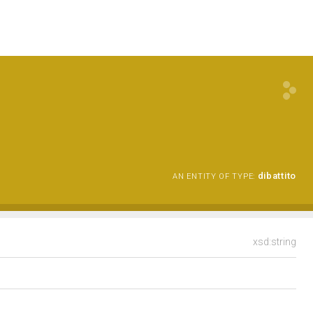
dibattito
AN ENTITY OF TYPE:
xsd:string