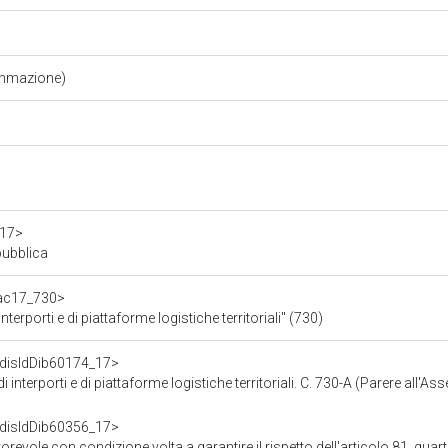
ammazione)
a17>
pubblica
/ac17_730>
nterporti e di piattaforme logistiche territoriali" (730)
f/disIdDib60174_17>
 interporti e di piattaforme logistiche territoriali. C. 730-A (Parere all'A
f/disIdDib60356_17>
lta a garantire il rispetto dell'articolo 81, quarto comma, della Costituzione - Parere su emendamenti - Legge q