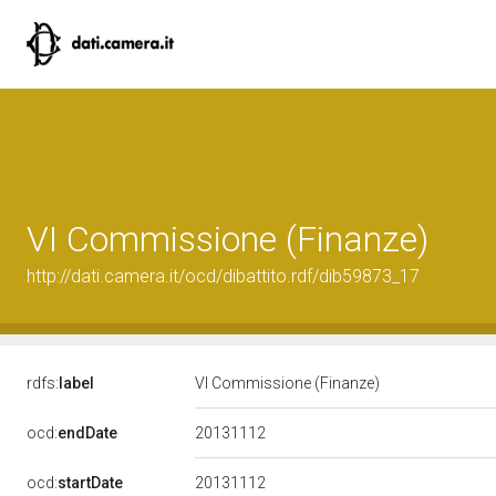
VI Commissione (Finanze)
http://dati.camera.it/ocd/dibattito.rdf/dib59873_17
rdfs:
label
VI Commissione (Finanze)
20131112
ocd:
endDate
20131112
ocd:
startDate