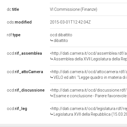
dc:
title
VI Commissione (Finanze)
ods:
modified
2015-03-01T12:42:04Z
rdf:
type
ocd:dibattito
dibattito
ocd:
rif_assemblea
<http://dati.camera.it/ocd/assemblea.rdf/
Assemblea della XVII Legislatura della Re
ocd:
rif_attoCamera
<http://dati.camera.it/ocd/attocamera.rdf
VELO ed altri: "Legge quadro in materia di i
ocd:
rif_discussione
<http://dati.camera.it/ocd/discussione.rd
Esame e conclusione - Parere favorevole - Legge
ocd:
rif_leg
<http://dati.camera.it/ocd/legislatura.rdf/
Legislatura XVII della Repubblica (15.03.