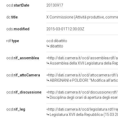
20130917
ocd:
startDate
dc:
title
X Commissione (Attività produttive, comme
ods:
modified
2015-03-01T12:30:03Z
rdf:
type
ocd:dibattito
dibattito
ocd:
rif_assemblea
<http://dati.camera.it/ocd/assemblea.rdf/
Assemblea della XVII Legislatura della Re
ocd:
rif_attoCamera
<http://dati.camera.it/ocd/attocamera.rd
ABRIGNANI e POLIDORI: "Modifica all'articolo 31 del decreto-legge 6 dicembre 2011, n. 201
ocd:
rif_discussione
<http://dati.camera.it/ocd/discussione.rd
Disciplina degli orari di apertura degli es
ocd:
rif_leg
<http://dati.camera.it/ocd/legislatura.rdf/
Legislatura XVII della Repubblica (15.03.