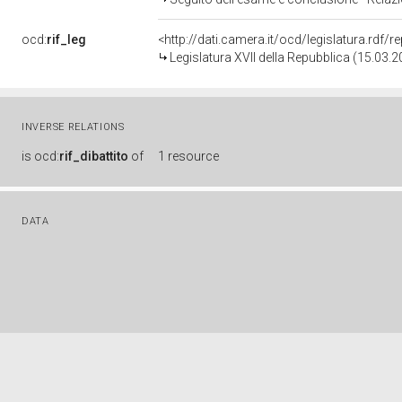
ocd:
rif_leg
<http://dati.camera.it/ocd/legislatura.rdf/
Legislatura XVII della Repubblica (15.03.
INVERSE RELATIONS
is
ocd:
rif_dibattito
of
1 resource
DATA