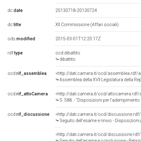
dc:
date
20130718-20130724
dc:
title
XII Commissione (Affari sociali)
ods:
modified
2015-03-01T12:20:17Z
rdf:
type
ocd:dibattito
dibattito
ocd:
rif_assemblea
<http://dati.camera.it/ocd/assemblea.rdf/
Assemblea della XVII Legislatura della Re
ocd:
rif_attoCamera
<http://dati.camera.it/ocd/attocamera.rd
S. 588. - "Disposizioni per l'adempimento degli obblighi 
ocd:
rif_discussione
<http://dati.camera.it/ocd/discussione.rd
Seguito dell'esame e rinvio - Disposizioni per l'adempim
<http://dati.camera.it/ocd/discussione.rd
Seguito dell'esame e conclusione - Relazione favorevole con osservazion