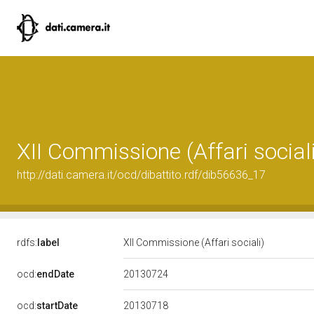
XII Commissione (Affari sociali
http://dati.camera.it/ocd/dibattito.rdf/dib56636_17
rdfs:
label
XII Commissione (Affari sociali)
20130724
ocd:
endDate
20130718
ocd:
startDate