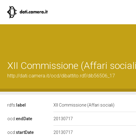
XII Commissione (Affari sociali
http://dati.camera.it/ocd/dibattito.rdf/dib56506_17
rdfs:
label
XII Commissione (Affari sociali)
20130717
ocd:
endDate
20130717
ocd:
startDate