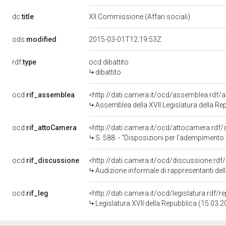
dc:
title
XII Commissione (Affari sociali)
ods:
modified
2015-03-01T12:19:53Z
rdf:
type
ocd:dibattito
dibattito
ocd:
rif_assemblea
<http://dati.camera.it/ocd/assemblea.rdf/
Assemblea della XVII Legislatura della Re
ocd:
rif_attoCamera
<http://dati.camera.it/ocd/attocamera.rd
S. 588. - "Disposizioni per l'adempimento degli obblighi 
ocd:
rif_discussione
<http://dati.camera.it/ocd/discussione.rd
Audizione informale di rappresentanti dell'Istituto Mario Negri, della Lega antivivisezione (LAV), dell'Associazione Pro-Test, del professor Piergiorgi
ocd:
rif_leg
<http://dati.camera.it/ocd/legislatura.rdf/
Legislatura XVII della Repubblica (15.03.