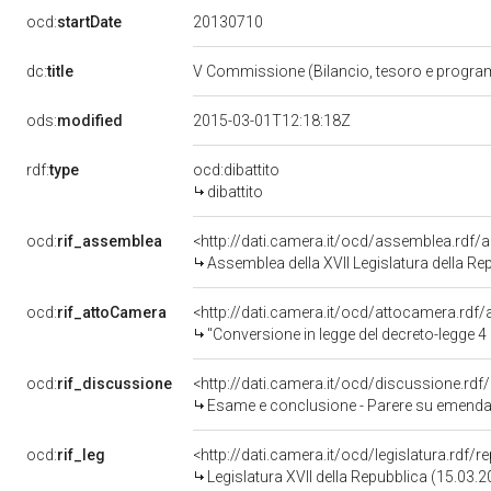
20130710
ocd:
startDate
dc:
title
V Commissione (Bilancio, tesoro e progr
ods:
modified
2015-03-01T12:18:18Z
rdf:
type
ocd:dibattito
dibattito
ocd:
rif_assemblea
<http://dati.camera.it/ocd/assemblea.rdf/
Assemblea della XVII Legislatura della Re
ocd:
rif_attoCamera
<http://dati.camera.it/ocd/attocamera.rd
"Conversione in legge del decreto-legge 4 giugno 2013, n. 61, recante nuo
ocd:
rif_discussione
<http://dati.camera.it/ocd/discussione.rd
Esame e conclusione - Parere su emendamenti - Nuove disposizioni urgent
ocd:
rif_leg
<http://dati.camera.it/ocd/legislatura.rdf/
Legislatura XVII della Repubblica (15.03.