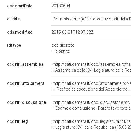
20130604
ocd:
startDate
dc:
title
I Commissione (Affari costituzionali, della 
ods:
modified
2015-03-01T12:07:58Z
rdf:
type
ocd:dibattito
dibattito
ocd:
rif_assemblea
<http://dati.camera.it/ocd/assemblea.rdf/
Assemblea della XVII Legislatura della Re
ocd:
rif_attoCamera
<http://dati.camera.it/ocd/attocamera.rdf
"Ratifica ed esecuzione dell'Accordo tra il Governo della Repubblica i
ocd:
rif_discussione
<http://dati.camera.it/ocd/discussione.rd
Esame e conclusione - Parere favorevole - Ratifica ed esecuzione dell'Accordo tra il 
ocd:
rif_leg
<http://dati.camera.it/ocd/legislatura.rdf/
Legislatura XVII della Repubblica (15.03.