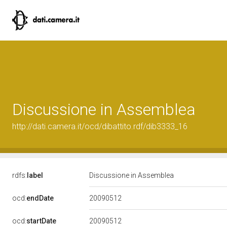
Discussione in Assemblea
http://dati.camera.it/ocd/dibattito.rdf/dib3333_16
rdfs:
label
Discussione in Assemblea
20090512
ocd:
endDate
20090512
ocd:
startDate