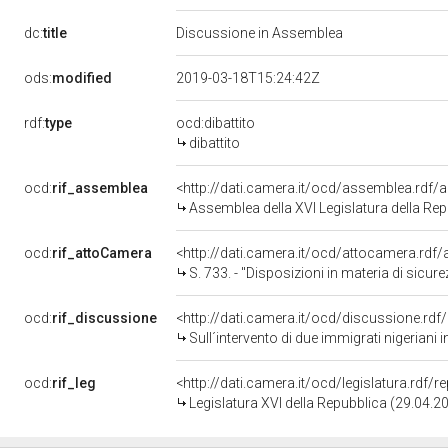
dc:
title
Discussione in Assemblea
ods:
modified
2019-03-18T15:24:42Z
rdf:
type
ocd:dibattito
dibattito
ocd:
rif_assemblea
<http://dati.camera.it/ocd/assemblea.rdf/
Assemblea della XVI Legislatura della Re
ocd:
rif_attoCamera
<http://dati.camera.it/ocd/attocamera.rd
S. 733. - "Disposizioni in materia di sicu
ocd:
rif_discussione
<http://dati.camera.it/ocd/discussione.rd
Sull´intervento di due immigrati nigeriani 
ocd:
rif_leg
<http://dati.camera.it/ocd/legislatura.rdf/
Legislatura XVI della Repubblica (29.04.