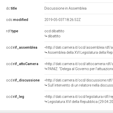
dc:
title
Discussione in Assemblea
ods:
modified
2019-05-03T18:26:52Z
rdf:
type
ocd:dibattito
dibattito
ocd:
rif_assemblea
<http://dati.camera.it/ocd/assemblea.rdf/
Assemblea della XVI Legislatura della Re
ocd:
rif_attoCamera
<http://dati.camera.it/ocd/attocamera.rdf
PANIZ: "Delega al Governo per l'attuazione
ocd:
rif_discussione
<http://dati.camera.it/ocd/discussione.rd
Sull´intervento di un relatore nella discussione e 
ocd:
rif_leg
<http://dati.camera.it/ocd/legislatura.rdf/
Legislatura XVI della Repubblica (29.04.