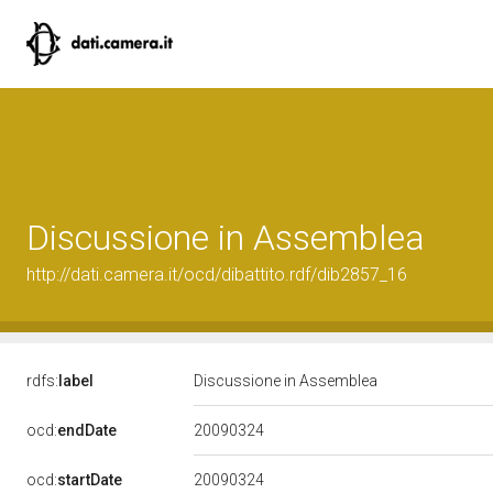
Discussione in Assemblea
http://dati.camera.it/ocd/dibattito.rdf/dib2857_16
rdfs:
label
Discussione in Assemblea
20090324
ocd:
endDate
20090324
ocd:
startDate