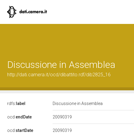
Discussione in Assemblea
http://dati.camera.it/ocd/dibattito.rdf/dib2825_16
rdfs:
label
Discussione in Assemblea
20090319
ocd:
endDate
20090319
ocd:
startDate