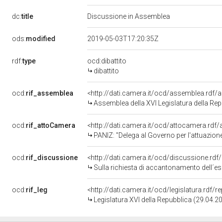
dc:
title
Discussione in Assemblea
ods:
modified
2019-05-03T17:20:35Z
rdf:
type
ocd:dibattito
dibattito
ocd:
rif_assemblea
<http://dati.camera.it/ocd/assemblea.rdf/
Assemblea della XVI Legislatura della Re
ocd:
rif_attoCamera
<http://dati.camera.it/ocd/attocamera.rdf
PANIZ: "Delega al Governo per l'attuazione
ocd:
rif_discussione
<http://dati.camera.it/ocd/discussione.rd
Sulla richiesta di accantonamento dell´e
ocd:
rif_leg
<http://dati.camera.it/ocd/legislatura.rdf/
Legislatura XVI della Repubblica (29.04.