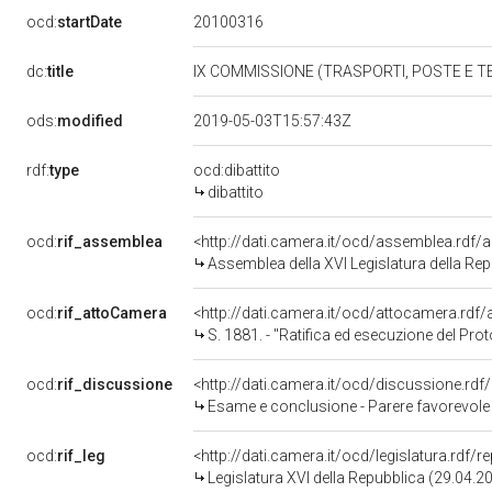
20100316
ocd:
startDate
dc:
title
IX COMMISSIONE (TRASPORTI, POSTE E 
ods:
modified
2019-05-03T15:57:43Z
rdf:
type
ocd:dibattito
dibattito
ocd:
rif_assemblea
<http://dati.camera.it/ocd/assemblea.rdf/
Assemblea della XVI Legislatura della Re
ocd:
rif_attoCamera
<http://dati.camera.it/ocd/attocamera.rd
S. 1881. - "Ratifica ed esecuzione del Protocollo di modifica della Convenzione del 29 gennaio 1951 tra il Governo della Repubblica it
ocd:
rif_discussione
<http://dati.camera.it/ocd/discussione.rd
Esame e conclusione - Parere favorevole - Ratifica ed esecuzione del Protocollo di modifica della Convenzione del 29 gennaio 1951 tra il 
ocd:
rif_leg
<http://dati.camera.it/ocd/legislatura.rdf/
Legislatura XVI della Repubblica (29.04.