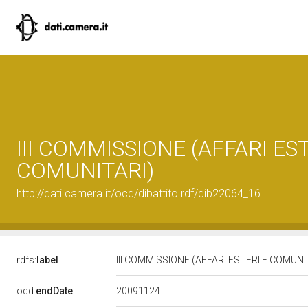
III COMMISSIONE (AFFARI EST
COMUNITARI)
http://dati.camera.it/ocd/dibattito.rdf/dib22064_16
rdfs:
label
III COMMISSIONE (AFFARI ESTERI E COMUNI
20091124
ocd:
endDate