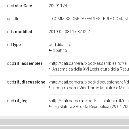
20091124
ocd:
startDate
dc:
title
III COMMISSIONE (AFFARI ESTERI E COMUNI
ods:
modified
2019-05-03T17:37:09Z
rdf:
type
ocd:dibattito
dibattito
ocd:
rif_assemblea
<http://dati.camera.it/ocd/assemblea.rdf/a
Assemblea della XVI Legislatura della Repu
ocd:
rif_discussione
<http://dati.camera.it/ocd/discussione.rdf
Incontro con il Vice Primo Ministro e Minist
ocd:
rif_leg
<http://dati.camera.it/ocd/legislatura.rdf/r
Legislatura XVI della Repubblica (29.04.2