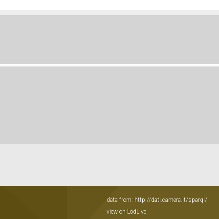
data from:
http://dati.camera.it/sparql/
view on LodLive