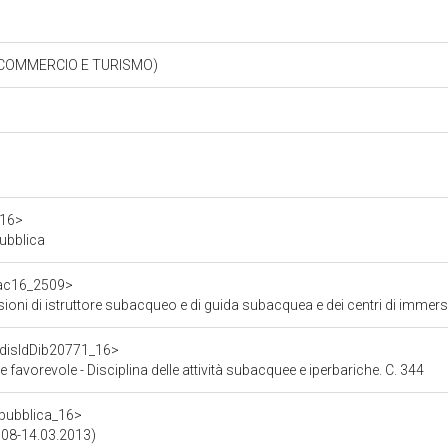
, COMMERCIO E TURISMO)
a16>
pubblica
f/ac16_2509>
essioni di istruttore subacqueo e di guida subacquea e dei centri di imm
f/disIdDib20771_16>
avorevole - Disciplina delle attività subacquee e iperbariche. C. 344
repubblica_16>
2008-14.03.2013)