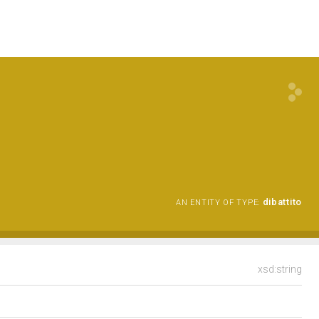
dibattito
AN ENTITY OF TYPE:
xsd:string