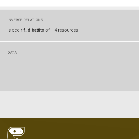
INVERSE RELATIONS
is
ocd:
rif_dibattito
of
4 resources
DATA