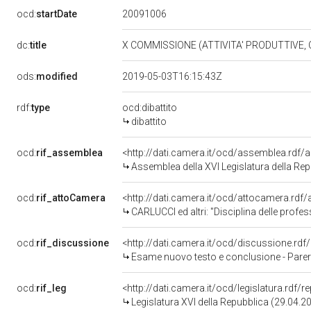
20091006
ocd:
startDate
dc:
title
X COMMISSIONE (ATTIVITA' PRODUTTIVE
ods:
modified
2019-05-03T16:15:43Z
rdf:
type
ocd:dibattito
dibattito
ocd:
rif_assemblea
<http://dati.camera.it/ocd/assemblea.rdf/
Assemblea della XVI Legislatura della Re
ocd:
rif_attoCamera
<http://dati.camera.it/ocd/attocamera.rd
CARLUCCI ed altri: "Disciplina delle prof
ocd:
rif_discussione
<http://dati.camera.it/ocd/discussione.rd
Esame nuovo testo e conclusione - Parere f
ocd:
rif_leg
<http://dati.camera.it/ocd/legislatura.rdf/
Legislatura XVI della Repubblica (29.04.