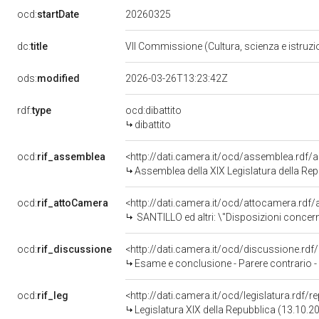
20260325
ocd:
startDate
dc:
title
VII Commissione (Cultura, scienza e istruz
ods:
modified
2026-03-26T13:23:42Z
rdf:
type
ocd:dibattito
dibattito
ocd:
rif_assemblea
<http://dati.camera.it/ocd/assemblea.rdf/
Assemblea della XIX Legislatura della Re
ocd:
rif_attoCamera
<http://dati.camera.it/ocd/attocamera.rd
SANTILLO ed altri: \"Disposizioni concernenti la programmazione dell&rsquo;edilizia residenziale pubblica, le agevolazioni fiscali 
ocd:
rif_discussione
<http://dati.camera.it/ocd/discussione.rd
Esame e conclusione - Parere contrario - Disposizioni concernenti la programmazione dell'edilizia residenziale pubblic
ocd:
rif_leg
<http://dati.camera.it/ocd/legislatura.rdf/
Legislatura XIX della Repubblica (13.10.2