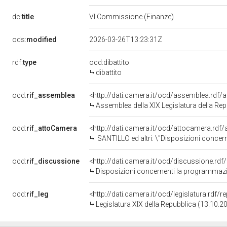
dc:
title
VI Commissione (Finanze)
ods:
modified
2026-03-26T13:23:31Z
rdf:
type
ocd:dibattito
dibattito
ocd:
rif_assemblea
<http://dati.camera.it/ocd/assemblea.rdf/
Assemblea della XIX Legislatura della Re
ocd:
rif_attoCamera
<http://dati.camera.it/ocd/attocamera.rd
SANTILLO ed altri: \"Disposizioni concernenti la programmazione dell&rsquo;edilizia residenziale pubblica, le agevolazioni fiscali 
ocd:
rif_discussione
<http://dati.camera.it/ocd/discussione.rd
Disposizioni concernenti la programmazione dell'edilizia residenziale pubblica, le agevolazioni fiscali 
ocd:
rif_leg
<http://dati.camera.it/ocd/legislatura.rdf/
Legislatura XIX della Repubblica (13.10.2