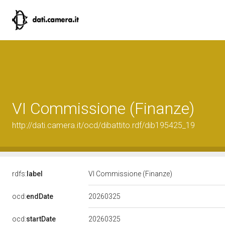
VI Commissione (Finanze)
http://dati.camera.it/ocd/dibattito.rdf/dib195425_19
rdfs:
label
VI Commissione (Finanze)
20260325
ocd:
endDate
20260325
ocd:
startDate