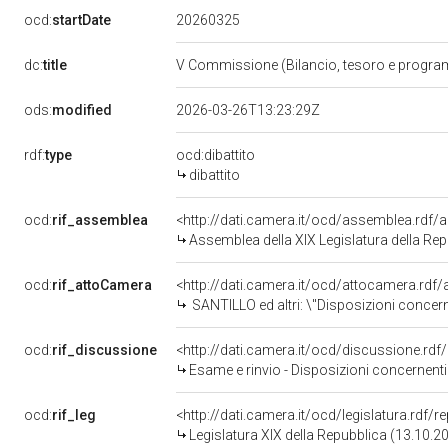
20260325
ocd:
startDate
dc:
title
V Commissione (Bilancio, tesoro e progr
ods:
modified
2026-03-26T13:23:29Z
rdf:
type
ocd:dibattito
dibattito
ocd:
rif_assemblea
<http://dati.camera.it/ocd/assemblea.rdf/
Assemblea della XIX Legislatura della Re
ocd:
rif_attoCamera
<http://dati.camera.it/ocd/attocamera.rd
SANTILLO ed altri: \"Disposizioni concernenti la programmazione dell&rsquo;edilizia residenziale pubblica, le agevolazioni fiscali 
ocd:
rif_discussione
<http://dati.camera.it/ocd/discussione.rd
Esame e rinvio - Disposizioni concernenti la programmazione dell'edilizia residenziale pubblica, le agevolazi
ocd:
rif_leg
<http://dati.camera.it/ocd/legislatura.rdf/
Legislatura XIX della Repubblica (13.10.2