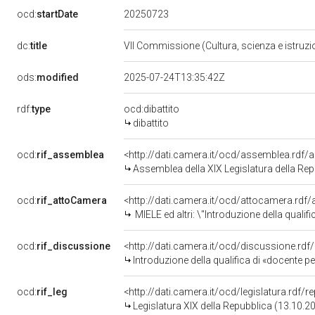
20250723
ocd:
startDate
dc:
title
VII Commissione (Cultura, scienza e istruz
ods:
modified
2025-07-24T13:35:42Z
rdf:
type
ocd:dibattito
dibattito
ocd:
rif_assemblea
<http://dati.camera.it/ocd/assemblea.rdf/
Assemblea della XIX Legislatura della Re
ocd:
rif_attoCamera
<http://dati.camera.it/ocd/attocamera.rd
MIELE ed altri: \"Introduzione della qualifica d
ocd:
rif_discussione
<http://dati.camera.it/ocd/discussione.rd
Introduzione della qualifica di «docente pe
ocd:
rif_leg
<http://dati.camera.it/ocd/legislatura.rdf/
Legislatura XIX della Repubblica (13.10.2