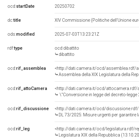
20250702
ocd:
startDate
dc:
title
XIV Commissione (Politiche dell'Unione eu
ods:
modified
2025-07-03T13:23:21Z
rdf:
type
ocd:dibattito
dibattito
ocd:
rif_assemblea
<http://dati.camera.it/ocd/assemblea.rdf/
Assemblea della XIX Legislatura della Re
ocd:
rif_attoCamera
<http://dati.camera.it/ocd/attocamera.rd
\"Conversione in legge del decreto-legge 21 maggio 2025, n. 73, recante misure urgenti per garantire la continuit&agrave; nella realizzazione di infrastrutture strategiche e nella gestione di contratti pubb
ocd:
rif_discussione
<http://dati.camera.it/ocd/discussione.rd
DL 73/2025: Misure urgenti per garantire la continuità nella realizzazione di infrastrutture strategiche e nella gestione di contratti pubblici, il corretto fun
ocd:
rif_leg
<http://dati.camera.it/ocd/legislatura.rdf/
Legislatura XIX della Repubblica (13.10.2