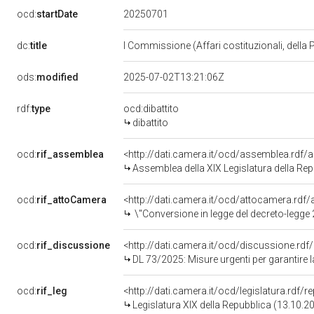
20250701
ocd:
startDate
dc:
title
I Commissione (Affari costituzionali, della 
ods:
modified
2025-07-02T13:21:06Z
rdf:
type
ocd:dibattito
dibattito
ocd:
rif_assemblea
<http://dati.camera.it/ocd/assemblea.rdf/
Assemblea della XIX Legislatura della Re
ocd:
rif_attoCamera
<http://dati.camera.it/ocd/attocamera.rd
\"Conversione in legge del decreto-legge 21 maggio 2025, n. 73, recante misure urgenti per garantire la continuit&agrave; nella realizzazione di infrastrutture strategiche e nella gestione di contratti pubb
ocd:
rif_discussione
<http://dati.camera.it/ocd/discussione.rd
DL 73/2025: Misure urgenti per garantire la continuità nella realizzazione di infrastrutture strategiche e nella gestione di contratti pubblici, il corretto fun
ocd:
rif_leg
<http://dati.camera.it/ocd/legislatura.rdf/
Legislatura XIX della Repubblica (13.10.2