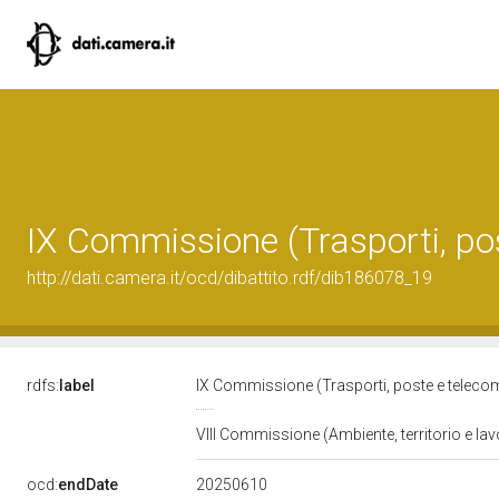
IX Commissione (Trasporti, po
http://dati.camera.it/ocd/dibattito.rdf/dib186078_19
rdfs:
label
IX Commissione (Trasporti, poste e teleco
VIII Commissione (Ambiente, territorio e lav
20250610
ocd:
endDate