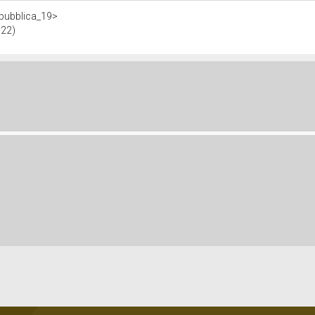
repubblica_19>
022)