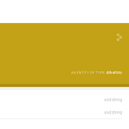
dibattito
AN ENTITY OF TYPE:
xsd:string
xsd:string