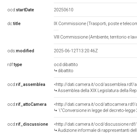
20250610
ocd:
startDate
dc:
title
IX Commissione (Trasporti, poste e teleco
VIII Commissione (Ambiente, territorio e lav
ods:
modified
2025-06-12T13:20:46Z
rdf:
type
ocd:dibattito
dibattito
ocd:
rif_assemblea
<http://dati.camera.it/ocd/assemblea.rdf/
Assemblea della XIX Legislatura della Re
ocd:
rif_attoCamera
<http://dati.camera.it/ocd/attocamera.rd
\"Conversione in legge del decreto-legge 21 maggio 2025, n. 73, recante misure urgenti per garantire la continuit&agrave; nella realizzazio
ocd:
rif_discussione
<http://dati.camera.it/ocd/discussione.rd
Audizione informale di rappresentanti dell