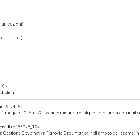
municazioni)
ori pubblici)
a19>
pubblica
f/ac19_2416>
ne di infrastrutture strategiche e nella gestione di contratti pubblici, il corretto funzionamento del sistema di trasporti ferroviari e su strada, l&rsquo;ordinata gestione del demanio portuale e marittimo, nonch&eacute; l&rsquo;attuazione 
f/disIdDib186078_19>
a Gestione Governativa Ferrovia Circumetnea, nell'ambito dell'esame, in 