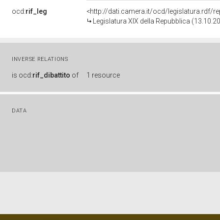
ocd:
rif_leg
<http://dati.camera.it/ocd/legislatura.rdf/
Legislatura XIX della Repubblica (13.10.2
INVERSE RELATIONS
is
ocd:
rif_dibattito
of
1 resource
DATA