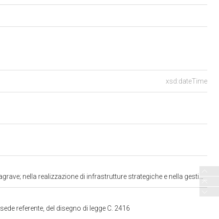
xsd:dateTime
di indifferibili adempimenti connessi al Piano nazionale di ripresa e resilienza e alla partecipazione all&rsquo;Unione europea in materia di infrastrutture e trasporti\" (2416) ^^http://www.w3.org/2001/XMLSchema#string
sede referente, del disegno di legge C. 2416