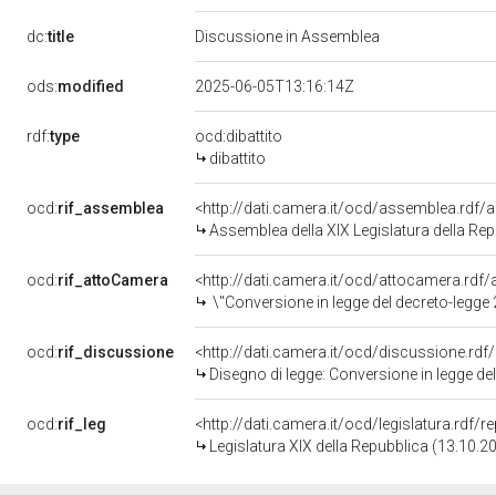
dc:
title
Discussione in Assemblea
ods:
modified
2025-06-05T13:16:14Z
rdf:
type
ocd:dibattito
dibattito
ocd:
rif_assemblea
<http://dati.camera.it/ocd/assemblea.rdf/
Assemblea della XIX Legislatura della Re
ocd:
rif_attoCamera
<http://dati.camera.it/ocd/attocamera.rd
\"Conversione in legge del decreto-legge 21 maggio 2025, n. 73, recante misure urgenti per garantire la continuit&agrave; nella realizzazione di infrastrutture strategiche e nella gestione di contratti pubb
ocd:
rif_discussione
<http://dati.camera.it/ocd/discussione.rd
Disegno di legge: Conversione in legge del decreto-legge 21 maggio 2025, n. 73, recante misure urgenti per garantire la continuità nella realizzazione di infrastrutture strategiche e nell
ocd:
rif_leg
<http://dati.camera.it/ocd/legislatura.rdf/
Legislatura XIX della Repubblica (13.10.2