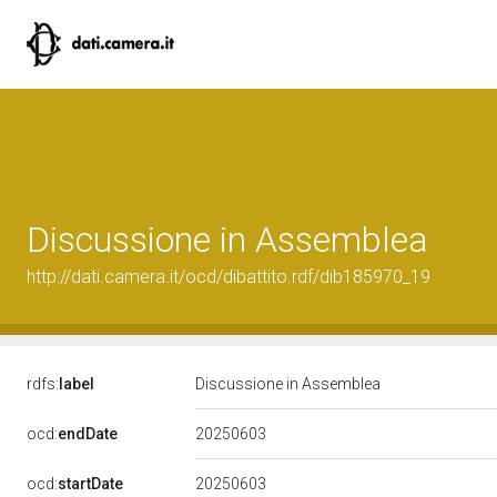
Discussione in Assemblea
http://dati.camera.it/ocd/dibattito.rdf/dib185970_19
rdfs:
label
Discussione in Assemblea
20250603
ocd:
endDate
20250603
ocd:
startDate