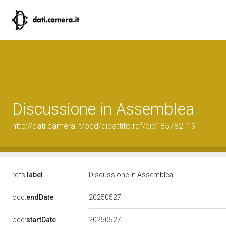
Discussione in Assemblea
http://dati.camera.it/ocd/dibattito.rdf/dib185782_19
rdfs:
label
Discussione in Assemblea
20250527
ocd:
endDate
20250527
ocd:
startDate