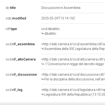
dc:
title
Discussione in Assemblea
ods:
modified
2025-05-29T13:14:19Z
rdf:
type
ocd:dibattito
dibattito
ocd:
rif_assemblea
<http://dati.camera.it/ocd/assemblea.rdf/
Assemblea della XIX Legislatura della Re
ocd:
rif_attoCamera
<http://dati.camera.it/ocd/attocamera.rd
\"Conversione in legge del decreto-legge 11 aprile 2025, n. 48, recante disposizioni urgenti in ma
ocd:
rif_discussione
<http://dati.camera.it/ocd/discussione.rd
Per la disciplina della discussione, nell'amb
ocd:
rif_leg
<http://dati.camera.it/ocd/legislatura.rdf/
Legislatura XIX della Repubblica (13.10.2