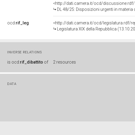
<http://dati.camera.it/ocd/discussione.rd
DL 48/25: Disposizioni urgenti in materia di sicurezza pub
ocd:
rif_leg
<http://dati.camera.it/ocd/legislatura.rdf/
Legislatura XIX della Repubblica (13.10.2
INVERSE RELATIONS
is
ocd:
rif_dibattito
of
2 resources
DATA