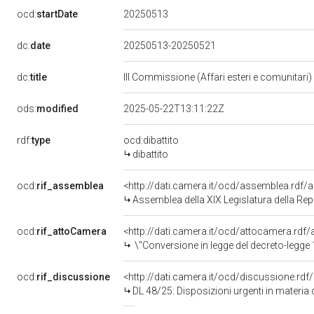
20250513
ocd:
startDate
dc:
date
20250513-20250521
dc:
title
III Commissione (Affari esteri e comunitari)
ods:
modified
2025-05-22T13:11:22Z
rdf:
type
ocd:dibattito
dibattito
ocd:
rif_assemblea
<http://dati.camera.it/ocd/assemblea.rdf/
Assemblea della XIX Legislatura della Re
ocd:
rif_attoCamera
<http://dati.camera.it/ocd/attocamera.rd
\"Conversione in legge del decreto-legge 11 aprile 2025, n. 48, recante disposizioni urgenti in ma
ocd:
rif_discussione
<http://dati.camera.it/ocd/discussione.rd
DL 48/25: Disposizioni urgenti in materia di sicurezza pub