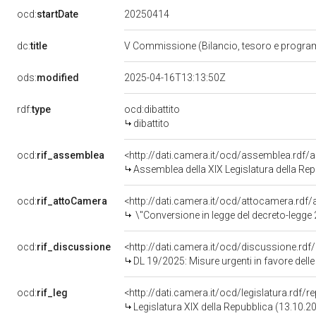
20250414
ocd:
startDate
dc:
title
V Commissione (Bilancio, tesoro e progr
ods:
modified
2025-04-16T13:13:50Z
rdf:
type
ocd:dibattito
dibattito
ocd:
rif_assemblea
<http://dati.camera.it/ocd/assemblea.rdf/
Assemblea della XIX Legislatura della Re
ocd:
rif_attoCamera
<http://dati.camera.it/ocd/attocamera.rd
\"Conversione in legge del decreto-legge 28 febbraio 2025, n. 19, recante misure urgenti in favore delle famiglie e delle imprese di 
ocd:
rif_discussione
<http://dati.camera.it/ocd/discussione.rd
DL 19/2025: Misure urgenti in favore delle famiglie e delle imprese di agevolazione tariffaria per la fo
ocd:
rif_leg
<http://dati.camera.it/ocd/legislatura.rdf/
Legislatura XIX della Repubblica (13.10.2