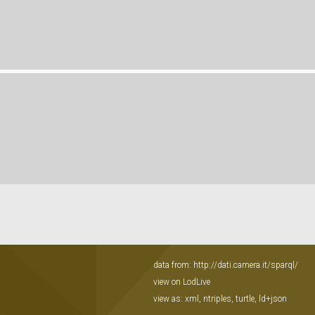
data from:
http://dati.camera.it/sparql/
view on LodLive
view as:
xml
,
ntriples
,
turtle
,
ld+json