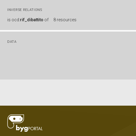
INVERSE RELATIONS
is
ocd:
rif_dibattito
of
8 resources
DATA