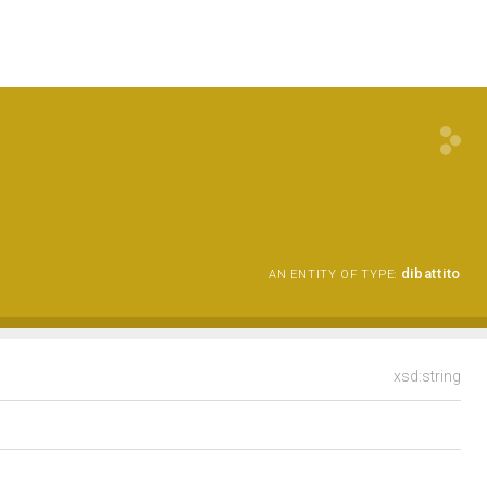
dibattito
AN ENTITY OF TYPE:
xsd:string