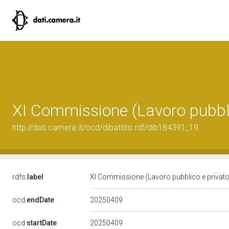
XI Commissione (Lavoro pubbli
http://dati.camera.it/ocd/dibattito.rdf/dib184391_19
rdfs:
label
XI Commissione (Lavoro pubblico e privat
20250409
ocd:
endDate
20250409
ocd:
startDate