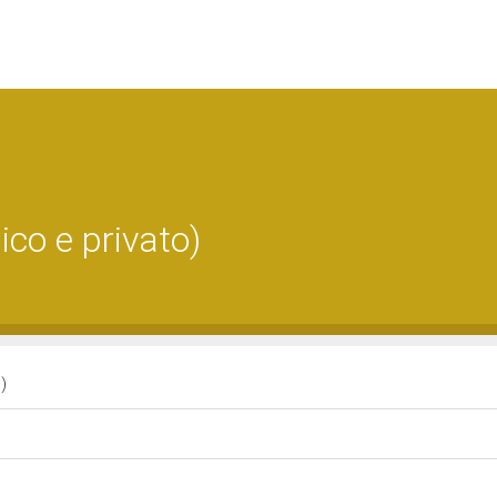
co e privato)
o)