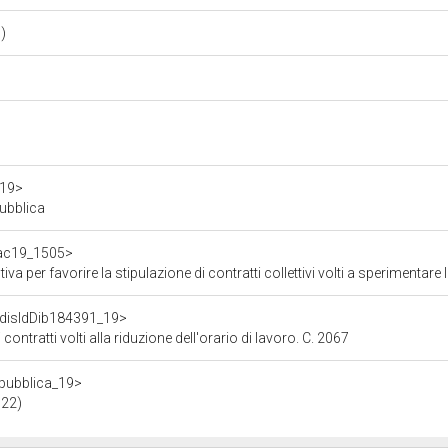
o)
a19>
pubblica
f/ac19_1505>
vorire la stipulazione di contratti collettivi volti a sperimentare la progressiva riduzi
f/disIdDib184391_19>
contratti volti alla riduzione dell'orario di lavoro. C. 2067
repubblica_19>
022)