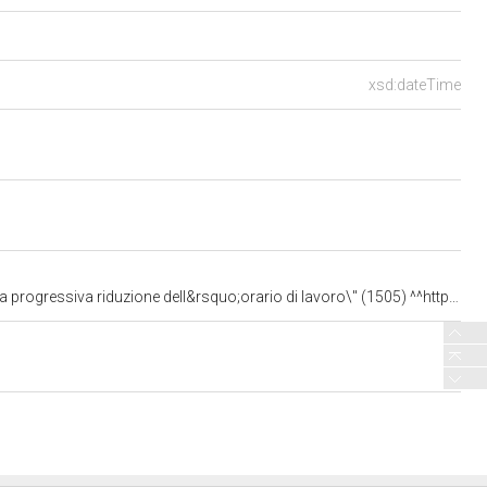
xsd:dateTime
one dell&rsquo;orario di lavoro\" (1505) ^^http://www.w3.org/2001/XMLSchema#string