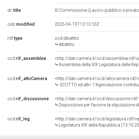
dc:
title
XI Commissione (Lavoro pubblico e privat
ods:
modified
2025-04-10T13:13:10Z
rdf:
type
ocd:dibattito
dibattito
ocd:
rif_assemblea
<http://dati.camera.it/ocd/assemblea.rdf/
Assemblea della XIX Legislatura della Re
ocd:
rif_attoCamera
<http://dati.camera.it/ocd/attocamera.rd
SCOTTO ed altri: \"Agevolazione contributiva per fa
ocd:
rif_discussione
<http://dati.camera.it/ocd/discussione.rd
Disposizioni per favorire la stipulazione di 
ocd:
rif_leg
<http://dati.camera.it/ocd/legislatura.rdf/
Legislatura XIX della Repubblica (13.10.2