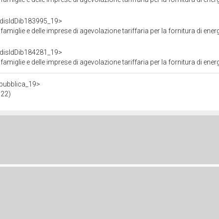
f/disIdDib183995_19>
prese di agevolazione tariffaria per la fornitura di energia elettrica e gas naturale nonché per la traspare
f/disIdDib184281_19>
prese di agevolazione tariffaria per la fornitura di energia elettrica e gas naturale nonché per la traspare
repubblica_19>
022)