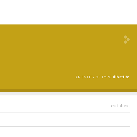
dibattito
AN ENTITY OF TYPE:
xsd:string