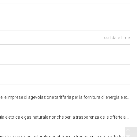
xsd:dateTime
lle offerte al dettaglio e il rafforzamento delle sanzioni delle Autorit&agrave; di vigilanza\" (2281) ^^http://www.w3.org/2001/XMLSchema#string
nza delle offerte al dettaglio e il rafforzamento delle sanzioni delle Autorità di vigilanza. C. 2281
nza delle offerte al dettaglio e il rafforzamento delle sanzioni delle Autorità di vigilanza. C. 2281