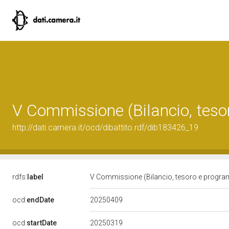
V Commissione (Bilancio, tes
http://dati.camera.it/ocd/dibattito.rdf/dib183426_19
rdfs:
label
V Commissione (Bilancio, tesoro e progr
20250409
ocd:
endDate
20250319
ocd:
startDate