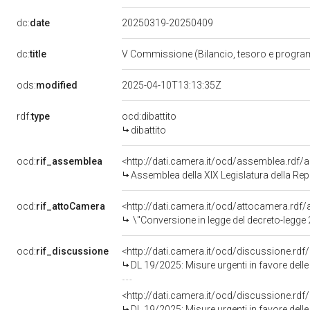
dc:
date
20250319-20250409
dc:
title
V Commissione (Bilancio, tesoro e progr
ods:
modified
2025-04-10T13:13:35Z
rdf:
type
ocd:dibattito
dibattito
ocd:
rif_assemblea
<http://dati.camera.it/ocd/assemblea.rdf/
Assemblea della XIX Legislatura della Re
ocd:
rif_attoCamera
<http://dati.camera.it/ocd/attocamera.rd
\"Conversione in legge del decreto-legge 28 febbraio 2025, n. 19, recante misure urgenti 
ocd:
rif_discussione
<http://dati.camera.it/ocd/discussione.rd
DL 19/2025: Misure urgenti in favore delle famiglie e delle im
<http://dati.camera.it/ocd/discussione.rd
DL 19/2025: Misure urgenti in favore delle famiglie e delle im