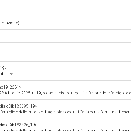
ammazione)
a19>
pubblica
f/ac19_2281>
in favore delle famiglie e delle imprese di agevolazione tariffaria per la fornitura di energia elettrica e gas naturale nonch&eacute; per la trasparenza de
f/disIdDib183695_19>
prese di agevolazione tariffaria per la fornitura di energia elettrica e gas naturale nonché per la traspare
f/disIdDib183426_19>
prese di agevolazione tariffaria per la fornitura di energia elettrica e gas naturale nonché per la traspare