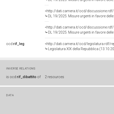
<http://dati.camera.it/ocd/discussione.rd
DL 19/2025: Misure urgenti in favore delle famiglie e delle im
<http://dati.camera.it/ocd/discussione.rd
DL 19/2025: Misure urgenti in favore delle famiglie e delle im
ocd:
rif_leg
<http://dati.camera.it/ocd/legislatura.rdf/
Legislatura XIX della Repubblica (13.10.2
INVERSE RELATIONS
is
ocd:
rif_dibattito
of
2 resources
DATA