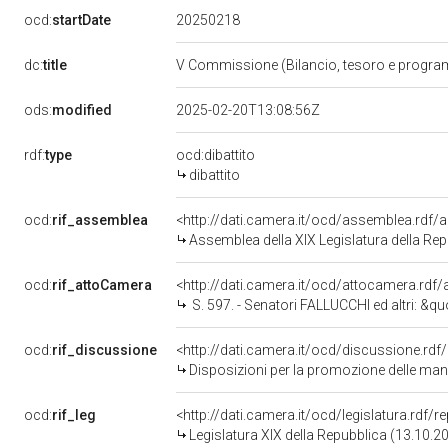
20250218
ocd:
startDate
dc:
title
V Commissione (Bilancio, tesoro e progr
ods:
modified
2025-02-20T13:08:56Z
rdf:
type
ocd:dibattito
dibattito
ocd:
rif_assemblea
<http://dati.camera.it/ocd/assemblea.rdf/
Assemblea della XIX Legislatura della Re
ocd:
rif_attoCamera
<http://dati.camera.it/ocd/attocamera.rd
S. 597. - Senatori FALLUCCHI ed altri: &quot;Disposizioni per la promozione delle manifestazioni in abiti storici e dell
ocd:
rif_discussione
<http://dati.camera.it/ocd/discussione.rd
Disposizioni per la promozione delle manifestazioni in abiti storici e delle riev
ocd:
rif_leg
<http://dati.camera.it/ocd/legislatura.rdf/
Legislatura XIX della Repubblica (13.10.2