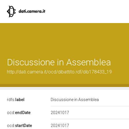
Discussione in Assemblea
http://dati.camera.it/ocd/dibattito.rdf/dib178433_19
rdfs:
label
Discussione in Assemblea
20241017
ocd:
endDate
20241017
ocd:
startDate