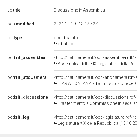
dc:
title
Discussione in Assemblea
ods:
modified
2024-10-19T13:17:52Z
rdf:
type
ocd:dibattito
dibattito
ocd:
rif_assemblea
<http://dati.camera.it/ocd/assemblea.rdf/
Assemblea della XIX Legislatura della Re
ocd:
rif_attoCamera
<http://dati.camera.it/ocd/attocamera.rd
ILARIA FONTANA ed altri: "Istituzione del Consorzio per
ocd:
rif_discussione
<http://dati.camera.it/ocd/discussione.rd
Trasferimento a Commissione in sede legis
ocd:
rif_leg
<http://dati.camera.it/ocd/legislatura.rdf/
Legislatura XIX della Repubblica (13.10.2