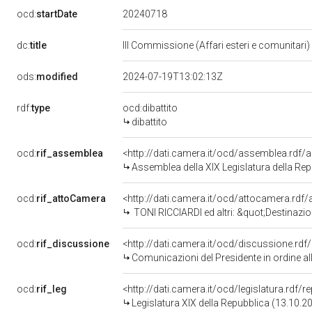
20240718
ocd:
startDate
dc:
title
III Commissione (Affari esteri e comunitari)
ods:
modified
2024-07-19T13:02:13Z
rdf:
type
ocd:dibattito
dibattito
ocd:
rif_assemblea
<http://dati.camera.it/ocd/assemblea.rdf/
Assemblea della XIX Legislatura della Re
ocd:
rif_attoCamera
<http://dati.camera.it/ocd/attocamera.rdf
TONI RICCIARDI ed altri: &quot;Destinazione agli uffici diplomatici e c
ocd:
rif_discussione
<http://dati.camera.it/ocd/discussione.rd
Comunicazioni del Presidente in ordine al
ocd:
rif_leg
<http://dati.camera.it/ocd/legislatura.rdf/
Legislatura XIX della Repubblica (13.10.2