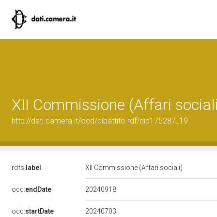
XII Commissione (Affari sociali
http://dati.camera.it/ocd/dibattito.rdf/dib175287_19
rdfs:
label
XII Commissione (Affari sociali)
20240918
ocd:
endDate
20240703
ocd:
startDate