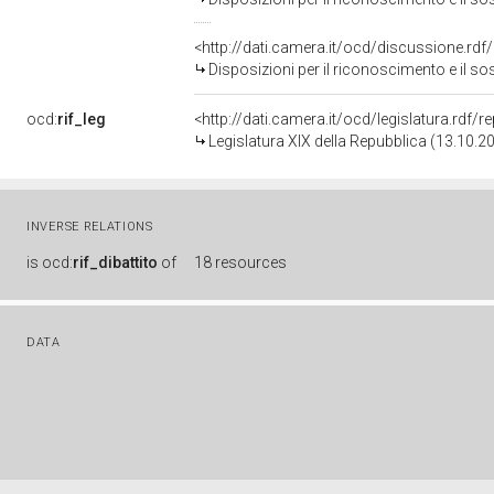
<http://dati.camera.it/ocd/discussione.rd
Disposizioni per il riconoscimento e il sos
ocd:
rif_leg
<http://dati.camera.it/ocd/legislatura.rdf/
Legislatura XIX della Repubblica (13.10.2
INVERSE RELATIONS
is
ocd:
rif_dibattito
of
18 resources
DATA