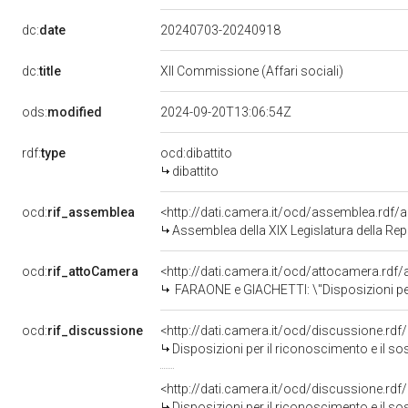
dc:
date
20240703-20240918
dc:
title
XII Commissione (Affari sociali)
ods:
modified
2024-09-20T13:06:54Z
rdf:
type
ocd:dibattito
dibattito
ocd:
rif_assemblea
<http://dati.camera.it/ocd/assemblea.rdf/
Assemblea della XIX Legislatura della Re
ocd:
rif_attoCamera
<http://dati.camera.it/ocd/attocamera.rdf
FARAONE e GIACHETTI: \"Disposizioni per il riconoscimento e il sostegno dell&rsquo;attivit&ag
ocd:
rif_discussione
<http://dati.camera.it/ocd/discussione.rd
Disposizioni per il riconoscimento e il sos
<http://dati.camera.it/ocd/discussione.rd
Disposizioni per il riconoscimento e il sos