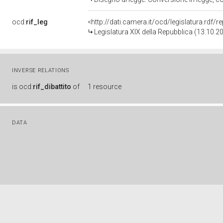
ocd:
rif_leg
<http://dati.camera.it/ocd/legislatura.rdf/
Legislatura XIX della Repubblica (13.10.2
INVERSE RELATIONS
is
ocd:
rif_dibattito
of
1 resource
DATA