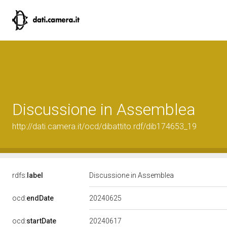
Discussione in Assemblea
http://dati.camera.it/ocd/dibattito.rdf/dib174653_19
rdfs:
label
Discussione in Assemblea
20240625
ocd:
endDate
20240617
ocd:
startDate