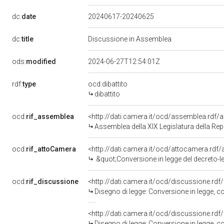
dc:
date
20240617-20240625
dc:
title
Discussione in Assemblea
ods:
modified
2024-06-27T12:54:01Z
rdf:
type
ocd:dibattito
dibattito
ocd:
rif_assemblea
<http://dati.camera.it/ocd/assemblea.rdf/
Assemblea della XIX Legislatura della Re
ocd:
rif_attoCamera
<http://dati.camera.it/ocd/attocamera.rd
&quot;Conversione in legge del decreto-legge 9 maggio 2024, n. 61, recante disposizioni urgenti in materia di 
ocd:
rif_discussione
<http://dati.camera.it/ocd/discussione.rd
Disegno di legge: Conversione in legge, con modificazioni, del decreto-legge 9 maggio 2024, n. 61, recant
<http://dati.camera.it/ocd/discussione.rd
Disegno di legge: Conversione in legge, con modificazioni, del decreto-legge 9 maggio 2024, n. 61, recant