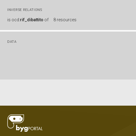
INVERSE RELATIONS
is
ocd:
rif_dibattito
of
8 resources
DATA