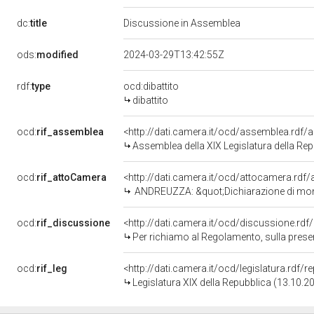
dc:
title
Discussione in Assemblea
ods:
modified
2024-03-29T13:42:55Z
rdf:
type
ocd:dibattito
dibattito
ocd:
rif_assemblea
<http://dati.camera.it/ocd/assemblea.rdf/
Assemblea della XIX Legislatura della Re
ocd:
rif_attoCamera
<http://dati.camera.it/ocd/attocamera.rd
ANDREUZZA: &quot;Dichiarazione di monumento na
ocd:
rif_discussione
<http://dati.camera.it/ocd/discussione.rd
Per richiamo al Regolamento, sulla presentazione degli e
ocd:
rif_leg
<http://dati.camera.it/ocd/legislatura.rdf/
Legislatura XIX della Repubblica (13.10.2