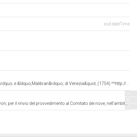
xsd:dateTime
an&rdquo; di Venezia&quot; (1754) ^^http://www.w3.org/2001/XMLSchema#string
l Comitato dei nove, nell'ambito dell'esame dell'articolo 1 - Testo unificato - A.C. 982-A