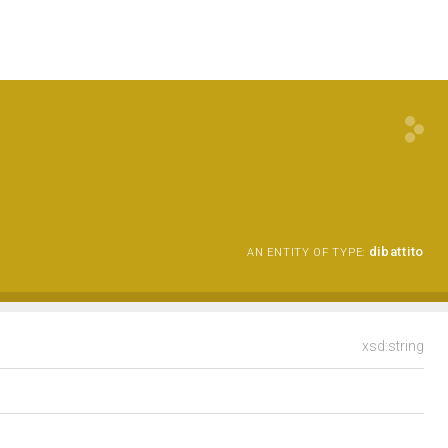
dibattito
AN ENTITY OF TYPE:
xsd:string