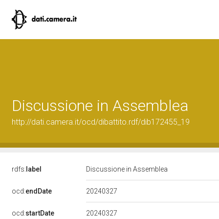
Discussione in Assemblea
http://dati.camera.it/ocd/dibattito.rdf/dib172455_19
rdfs:
label
Discussione in Assemblea
20240327
ocd:
endDate
20240327
ocd:
startDate