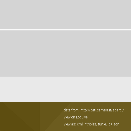
data from:
http://dati.camera.it/sparql/
view on LodLive
view as:
xml
,
ntriples
,
turtle
,
ld+json