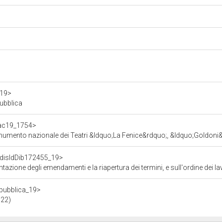
a19>
pubblica
f/ac19_1754>
zionale dei Teatri &ldquo;La Fenice&rdquo;, &ldquo;Goldoni&rdquo; e &ldquo;Malibr
f/disIdDib172455_19>
mendamenti e la riapertura dei termini, e sull'ordine dei lavori, per il rinvio del provvedimento a
repubblica_19>
022)