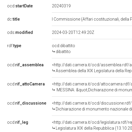
20240319
ocd:
startDate
dc:
title
I Commissione (Affari costituzionali, della 
ods:
modified
2024-03-20T12:49:20Z
rdf:
type
ocd:dibattito
dibattito
ocd:
rif_assemblea
<http://dati.camera.it/ocd/assemblea.rdf/
Assemblea della XIX Legislatura della Re
ocd:
rif_attoCamera
<http://dati.camera.it/ocd/attocamera.rd
MESSINA: &quot;Dichiarazione di monumento nazionale del T
ocd:
rif_discussione
<http://dati.camera.it/ocd/discussione.rd
Dichiarazione di monumento nazionale di t
ocd:
rif_leg
<http://dati.camera.it/ocd/legislatura.rdf/
Legislatura XIX della Repubblica (13.10.2