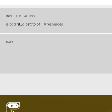
INVERSE RELATIONS
is
ocd:
rif_dibattito
of
9 resources
DATA