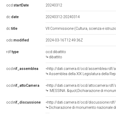
20240312
ocd:
startDate
dc:
date
20240312-20240314
dc:
title
VII Commissione (Cultura, scienza e istruz
ods:
modified
2024-03-16T12:49:36Z
rdf:
type
ocd:dibattito
dibattito
ocd:
rif_assemblea
<http://dati.camera.it/ocd/assemblea.rdf/
Assemblea della XIX Legislatura della Re
ocd:
rif_attoCamera
<http://dati.camera.it/ocd/attocamera.rd
MESSINA: &quot;Dichiarazione di monumento nazionale del T
ocd:
rif_discussione
<http://dati.camera.it/ocd/discussione.rd
Dichiarazione di monumento nazionale di te