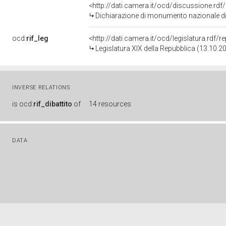
<http://dati.camera.it/ocd/discussione.rd
Dichiarazione di monumento nazionale di te
ocd:
rif_leg
<http://dati.camera.it/ocd/legislatura.rdf/
Legislatura XIX della Repubblica (13.10.2
INVERSE RELATIONS
is
ocd:
rif_dibattito
of
14 resources
DATA