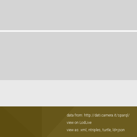
data from:
http://dati.camera.it/sparql/
view on LodLive
view as:
xml
,
ntriples
,
turtle
,
ld+json