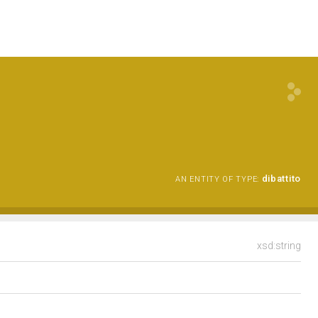
dibattito
AN ENTITY OF TYPE:
xsd:string