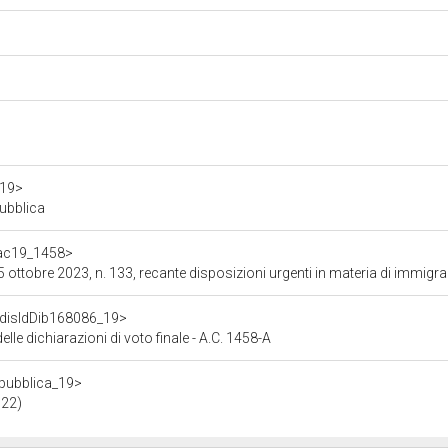
a19>
pubblica
f/ac19_1458>
disposizioni urgenti in materia di immigrazione e protezione internazionale, nonch&eacute; per il supporto alle politiche di s
f/disIdDib168086_19>
delle dichiarazioni di voto finale - A.C. 1458-A
repubblica_19>
022)