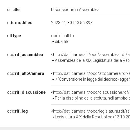
dc:
title
Discussione in Assemblea
ods:
modified
2023-11-30T13:56:39Z
rdf:
type
ocd:dibattito
dibattito
ocd:
rif_assemblea
<http://dati.camera.it/ocd/assemblea.rdf/
Assemblea della XIX Legislatura della Re
ocd:
rif_attoCamera
<http://dati.camera.it/ocd/attocamera.rd
\"Conversione in legge del decreto-legge 5 ottobre 2023, n. 133, recante 
ocd:
rif_discussione
<http://dati.camera.it/ocd/discussione.rd
Per la disciplina della seduta, nell'ambito 
ocd:
rif_leg
<http://dati.camera.it/ocd/legislatura.rdf/
Legislatura XIX della Repubblica (13.10.2