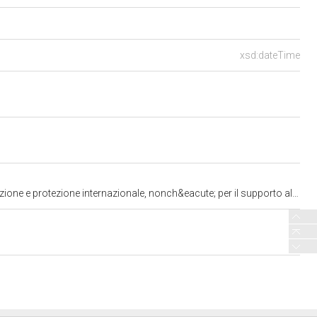
xsd:dateTime
icurezza e la funzionalit&agrave; del Ministero dell&rsquo;interno\" (1458) ^^http://www.w3.org/2001/XMLSchema#string