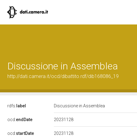
Discussione in Assemblea
http://dati.camera.it/ocd/dibattito.rdf/dib168086_19
rdfs:
label
Discussione in Assemblea
20231128
ocd:
endDate
20231128
ocd:
startDate