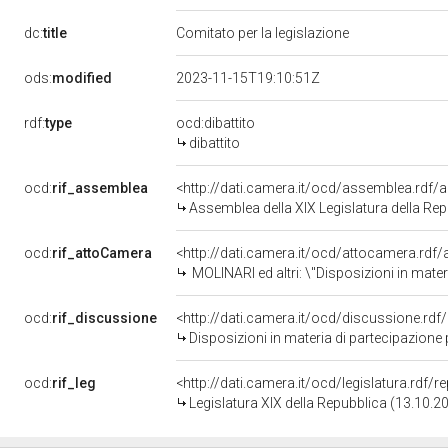
dc:
title
Comitato per la legislazione
ods:
modified
2023-11-15T19:10:51Z
rdf:
type
ocd:dibattito
dibattito
ocd:
rif_assemblea
<http://dati.camera.it/ocd/assemblea.rdf/
Assemblea della XIX Legislatura della Re
ocd:
rif_attoCamera
<http://dati.camera.it/ocd/attocamera.rdf
MOLINARI ed altri: \"Disposizioni in materia di partecipazione popolare alla titolarit&agrave; di azioni
ocd:
rif_discussione
<http://dati.camera.it/ocd/discussione.rd
Disposizioni in materia di partecipazione popolare alla titolarità di azi
ocd:
rif_leg
<http://dati.camera.it/ocd/legislatura.rdf/
Legislatura XIX della Repubblica (13.10.2