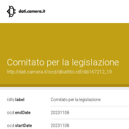
Comitato per la legislazione
http://dati.camera.it/ocd/dibattito.rdf/dib167212_19
rdfs:
label
Comitato per la legislazione
20231108
ocd:
endDate
20231108
ocd:
startDate