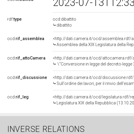
2023-07-13T12:3
rdf:
type
ocd:dibattito
dibattito
ocd:
rif_assemblea
<http://dati.camera.it/ocd/assemblea.rdf/
Assemblea della XIX Legislatura della Re
ocd:
rif_attoCamera
<http://dati.camera.it/ocd/attocamera.rd
\"Conversione in legge del decreto-legge 29 maggio 2023, n. 57, recante misure urgenti per gli enti
ocd:
rif_discussione
<http://dati.camera.it/ocd/discussione.rd
Sull'ordine dei lavori, per il rinvio dell'e
ocd:
rif_leg
<http://dati.camera.it/ocd/legislatura.rdf/
Legislatura XIX della Repubblica (13.10.2
INVERSE RELATIONS