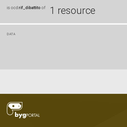
1 resource
is
ocd:
rif_dibattito
of
DATA