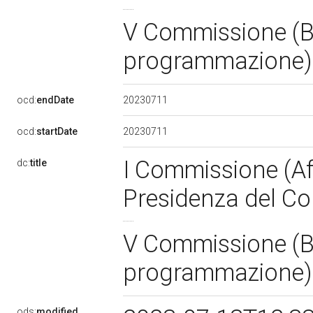
V Commissione (Bi
programmazione
20230711
ocd:
endDate
20230711
ocd:
startDate
I Commissione (Aff
dc:
title
Presidenza del Con
V Commissione (Bi
programmazione
ods:
modified