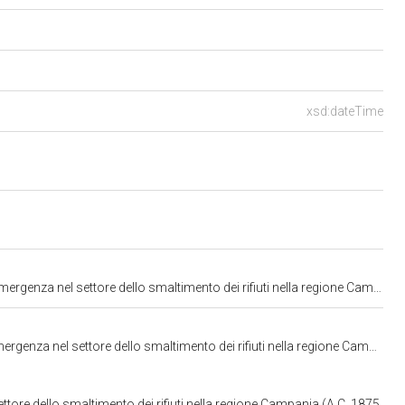
xsd:dateTime
to dei rifiuti nella regione Campania, nonché misure urgenti di tutela ambientale" (1875)
l settore dello smaltimento dei rifiuti nella regione Campania (A.C. 1875
tore dello smaltimento dei rifiuti nella regione Campania (A.C. 1875