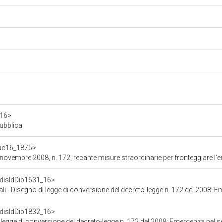
a16>
pubblica
f/ac16_1875>
, n. 172, recante misure straordinarie per fronteggiare l'emergenza nel settore dello smaltimen
f/disIdDib1631_16>
 Disegno di legge di conversione del decreto-legge n. 172 del 2008: Emergenza ne
f/disIdDib1832_16>
legge di conversione del decreto-legge n. 172 del 2008: Emergenza nel set