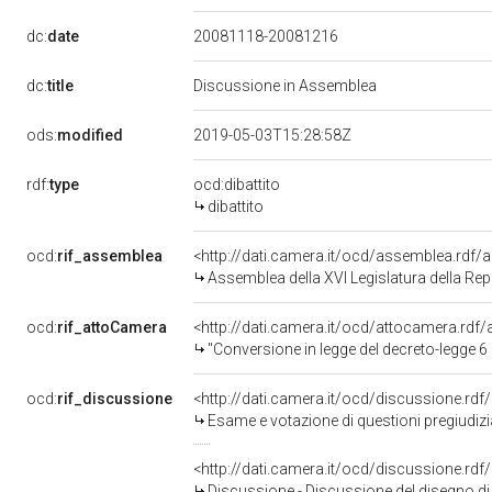
dc:
date
20081118-20081216
dc:
title
Discussione in Assemblea
ods:
modified
2019-05-03T15:28:58Z
rdf:
type
ocd:dibattito
dibattito
ocd:
rif_assemblea
<http://dati.camera.it/ocd/assemblea.rdf/
Assemblea della XVI Legislatura della Re
ocd:
rif_attoCamera
<http://dati.camera.it/ocd/attocamera.rd
"Conversione in legge del decreto-legge 6 novembre 2008
ocd:
rif_discussione
<http://dati.camera.it/ocd/discussione.rd
Esame e votazione di questioni pregiudiziali -
<http://dati.camera.it/ocd/discussione.rd
Discussione - Discussione del disegno di 