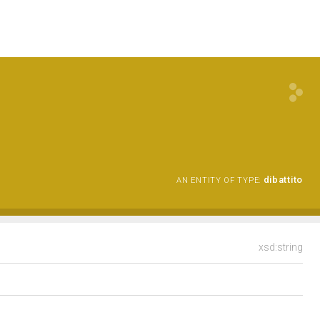
dibattito
AN ENTITY OF TYPE:
xsd:string