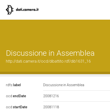
Discussione in Assemblea
http://dati.camera.it/ocd/dibattito.rdf/dib1631_16
rdfs:
label
Discussione in Assemblea
20081216
ocd:
endDate
20081118
ocd:
startDate