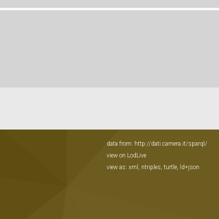
data from:
http://dati.camera.it/sparql/
view on LodLive
view as:
xml
,
ntriples
,
turtle
,
ld+json