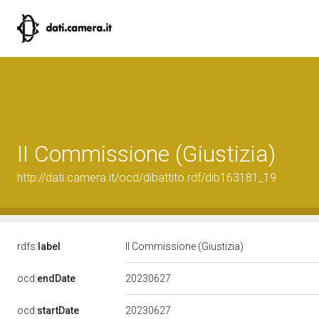
II Commissione (Giustizia)
http://dati.camera.it/ocd/dibattito.rdf/dib163181_19
rdfs:
label
II Commissione (Giustizia)
20230627
ocd:
endDate
20230627
ocd:
startDate