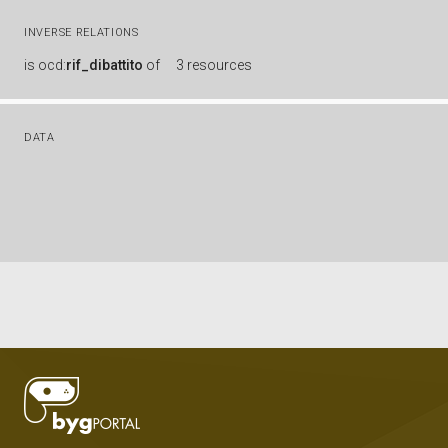
INVERSE RELATIONS
is
ocd:
rif_dibattito
of
3 resources
DATA