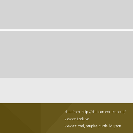
data from:
http://dati.camera.it/sparql/
view on LodLive
view as:
xml
,
ntriples
,
turtle
,
ld+json