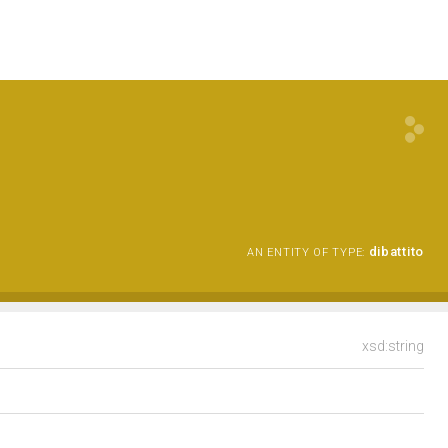
dibattito
AN ENTITY OF TYPE:
xsd:string