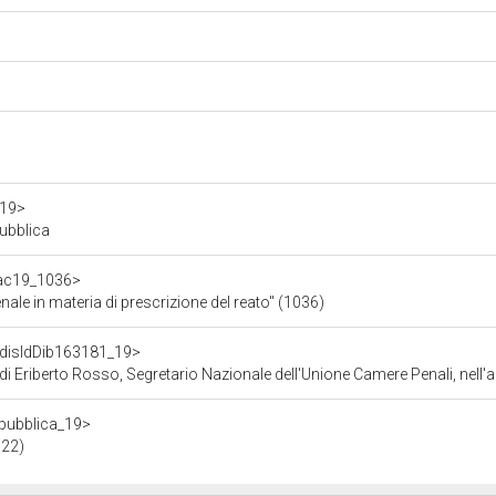
a19>
pubblica
f/ac19_1036>
ale in materia di prescrizione del reato" (1036)
f/disIdDib163181_19>
di Eriberto Rosso, Segretario Nazionale dell'Unione Camere Penali, nell'a
repubblica_19>
022)