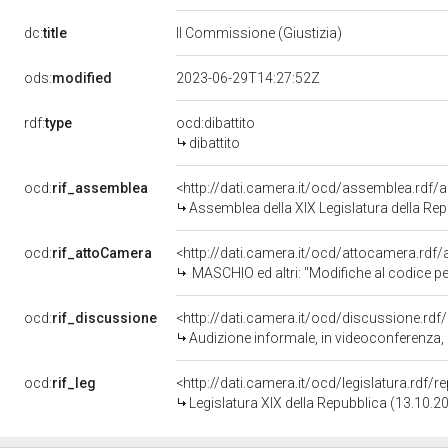
dc:
title
II Commissione (Giustizia)
ods:
modified
2023-06-29T14:27:52Z
rdf:
type
ocd:dibattito
dibattito
ocd:
rif_assemblea
<http://dati.camera.it/ocd/assemblea.rdf/
Assemblea della XIX Legislatura della Re
ocd:
rif_attoCamera
<http://dati.camera.it/ocd/attocamera.rd
MASCHIO ed altri: "Modifiche al codice pen
ocd:
rif_discussione
<http://dati.camera.it/ocd/discussione.rd
Audizione informale, in videoconferenza, 
ocd:
rif_leg
<http://dati.camera.it/ocd/legislatura.rdf/
Legislatura XIX della Repubblica (13.10.2