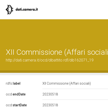
XII Commissione (Affari sociali
http://dati.camera.it/ocd/dibattito.rdf/dib162071_19
rdfs:
label
XII Commissione (Affari sociali)
20230518
ocd:
endDate
20230518
ocd:
startDate