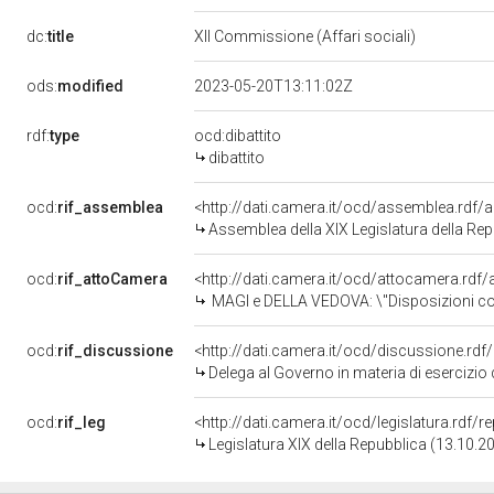
dc:
title
XII Commissione (Affari sociali)
ods:
modified
2023-05-20T13:11:02Z
rdf:
type
ocd:dibattito
dibattito
ocd:
rif_assemblea
<http://dati.camera.it/ocd/assemblea.rdf/
Assemblea della XIX Legislatura della Re
ocd:
rif_attoCamera
<http://dati.camera.it/ocd/attocamera.rdf
MAGI e DELLA VEDOVA: \"Disposizioni concernenti l&rsquo;esercizio del diritto di voto per le elezioni della Camera dei deputati, del Senato della Repubblica 
ocd:
rif_discussione
<http://dati.camera.it/ocd/discussione.rd
Delega al Governo in materia di esercizio del diritto di voto in
ocd:
rif_leg
<http://dati.camera.it/ocd/legislatura.rdf/
Legislatura XIX della Repubblica (13.10.2