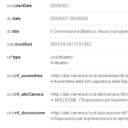
20230321
ocd:
startDate
dc:
date
20230321-20230322
dc:
title
V Commissione (Bilancio, tesoro e progr
ods:
modified
2023-03-24T12:51:05Z
rdf:
type
ocd:dibattito
dibattito
ocd:
rif_assemblea
<http://dati.camera.it/ocd/assemblea.rdf/
Assemblea della XIX Legislatura della Re
ocd:
rif_attoCamera
<http://dati.camera.it/ocd/attocamera.rdf
MOLLICONE: \"Disposizioni per la prevenzione e la repressione della diffusione 
ocd:
rif_discussione
<http://dati.camera.it/ocd/discussione.rd
Disposizioni per la prevenzione e la repressione della dif