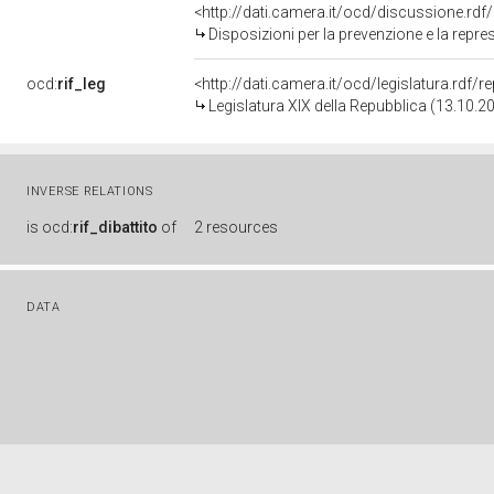
<http://dati.camera.it/ocd/discussione.rd
Disposizioni per la prevenzione e la repressione della dif
ocd:
rif_leg
<http://dati.camera.it/ocd/legislatura.rdf/
Legislatura XIX della Repubblica (13.10.2
INVERSE RELATIONS
is
ocd:
rif_dibattito
of
2 resources
DATA