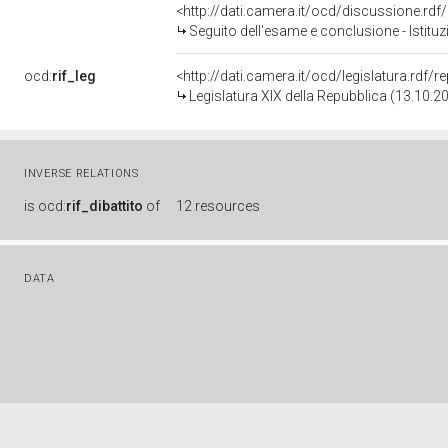
<http://dati.camera.it/ocd/discussione.rd
Seguito dell'esame e conclusione - Istituzione di una Commissione 
ocd:
rif_leg
<http://dati.camera.it/ocd/legislatura.rdf/
Legislatura XIX della Repubblica (13.10.2
INVERSE RELATIONS
is
ocd:
rif_dibattito
of
12 resources
DATA