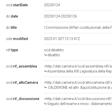
20230124
ocd:
startDate
dc:
date
20230124-20230126
dc:
title
I Commissione (Affari costituzionali, della 
ods:
modified
2023-01-30T13:13:47Z
rdf:
type
ocd:dibattito
dibattito
ocd:
rif_assemblea
<http://dati.camera.it/ocd/assemblea.rdf/
Assemblea della XIX Legislatura della Re
ocd:
rif_attoCamera
<http://dati.camera.it/ocd/attocamera.rdf
CALDERONE ed altri: &quot;Istituzione di una Commissione parlamentare di 
ocd:
rif_discussione
<http://dati.camera.it/ocd/discussione.rd
Seguito dell'esame e rinvio - Abbinamento delle proposte di legge C. 780 e C. 