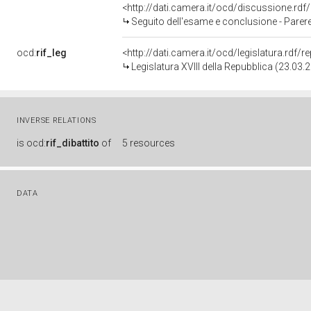
<http://dati.camera.it/ocd/discussione.rd
Seguito dell'esame e conclusione - Parere favorevole con osservazioni - Disposizioni
ocd:
rif_leg
<http://dati.camera.it/ocd/legislatura.rdf/
Legislatura XVIII della Repubblica (23.03
INVERSE RELATIONS
is
ocd:
rif_dibattito
of
5 resources
DATA