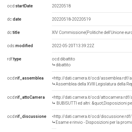
20220518
ocd:
startDate
dc:
date
20220518-20220519
dc:
title
XIV Commissione(Politiche dell'Unione eu
ods:
modified
2022-05-20T13:39:22Z
rdf:
type
ocd:dibattito
dibattito
ocd:
rif_assemblea
<http://dati.camera.it/ocd/assemblea.rdf/
Assemblea della XVIII Legislatura della R
ocd:
rif_attoCamera
<http://dati.camera.it/ocd/attocamera.rd
BUBISUTTI ed altri: &quot;Disposizioni per la promozione del lavoro e dell&rsquo;impre
ocd:
rif_discussione
<http://dati.camera.it/ocd/discussione.rd
Esame e rinvio - Disposizioni per la promozione del lavoro e dell