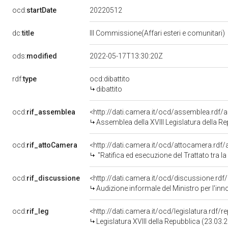
20220512
ocd:
startDate
dc:
title
III Commissione(Affari esteri e comunitari)
ods:
modified
2022-05-17T13:30:20Z
rdf:
type
ocd:dibattito
dibattito
ocd:
rif_assemblea
<http://dati.camera.it/ocd/assemblea.rdf/
Assemblea della XVIII Legislatura della R
ocd:
rif_attoCamera
<http://dati.camera.it/ocd/attocamera.rd
"Ratifica ed esecuzione del Trattato tra la Repubblica ital
ocd:
rif_discussione
<http://dati.camera.it/ocd/discussione.rd
Audizione informale del Ministro per l'innovazione tecnologi
ocd:
rif_leg
<http://dati.camera.it/ocd/legislatura.rdf/
Legislatura XVIII della Repubblica (23.03