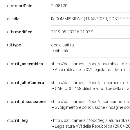
20081209
ocd:
startDate
dc:
title
IX COMMISSIONE (TRASPORTI, POSTE E 
ods:
modified
2019-05-03T16:21:07Z
rdf:
type
ocd:dibattito
dibattito
ocd:
rif_assemblea
<http://dati.camera.it/ocd/assemblea.rdf/
Assemblea della XVI Legislatura della Re
ocd:
rif_attoCamera
<http://dati.camera.it/ocd/attocamera.rdf
CARLUCCI: "Modifiche al codice della strada, di cui al decreto legislativo 30 aprile 1992, n. 285, in m
ocd:
rif_discussione
<http://dati.camera.it/ocd/discussione.rd
Svolgimento e conclusione - Indagine conos
ocd:
rif_leg
<http://dati.camera.it/ocd/legislatura.rdf/
Legislatura XVI della Repubblica (29.04.