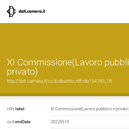
XI Commissione(Lavoro pubbli
privato)
http://dati.camera.it/ocd/dibattito.rdf/dib154183_18
rdfs:
label
XI Commissione(Lavoro pubblico e privato
20220510
ocd:
endDate