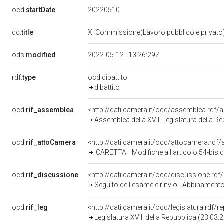
20220510
ocd:
startDate
dc:
title
XI Commissione(Lavoro pubblico e privato
ods:
modified
2022-05-12T13:26:29Z
rdf:
type
ocd:dibattito
dibattito
ocd:
rif_assemblea
<http://dati.camera.it/ocd/assemblea.rdf/
Assemblea della XVIII Legislatura della R
ocd:
rif_attoCamera
<http://dati.camera.it/ocd/attocamera.rd
CARETTA: "Modifiche all'articolo 54-bis del decreto-legge 24 aprile 2017, 
ocd:
rif_discussione
<http://dati.camera.it/ocd/discussione.rd
Seguito dell'esame e rinvio - Abbinamento della pr
ocd:
rif_leg
<http://dati.camera.it/ocd/legislatura.rdf/
Legislatura XVIII della Repubblica (23.03