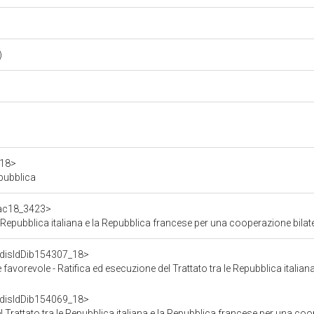
)
a18>
epubblica
f/ac18_3423>
la Repubblica italiana e la Repubblica francese per una cooperazione bila
f/disIdDib154307_18>
 - Ratifica ed esecuzione del Trattato tra le Repubblica italiana e la Repubblica francese 
f/disIdDib154069_18>
Trattato tra le Repubblica italiana e la Repubblica francese per una coopera