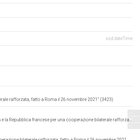
xsd:dateTime
terale rafforzata, fatto a Roma il 26 novembre 2021" (3423)
per una cooperazione bilaterale rafforzata, fatto a Roma il 26 novembre 2021. C. 3423
zione bilaterale rafforzata, fatto a Roma il 26 novembre 2021. C. 3423