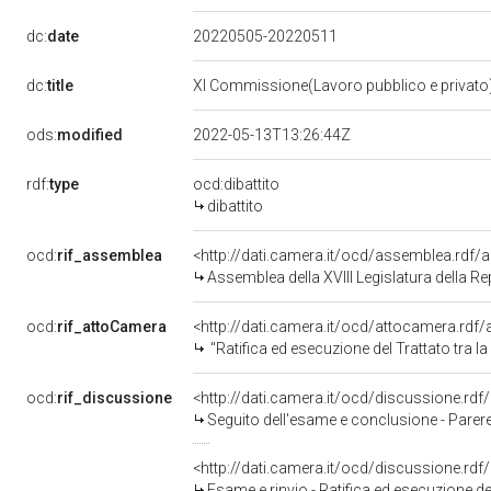
dc:
date
20220505-20220511
dc:
title
XI Commissione(Lavoro pubblico e privato
ods:
modified
2022-05-13T13:26:44Z
rdf:
type
ocd:dibattito
dibattito
ocd:
rif_assemblea
<http://dati.camera.it/ocd/assemblea.rdf/
Assemblea della XVIII Legislatura della R
ocd:
rif_attoCamera
<http://dati.camera.it/ocd/attocamera.rd
"Ratifica ed esecuzione del Trattato tra 
ocd:
rif_discussione
<http://dati.camera.it/ocd/discussione.rd
Seguito dell'esame e conclusione - Parere favorevole
<http://dati.camera.it/ocd/discussione.rd
Esame e rinvio - Ratifica ed esecuzione del 