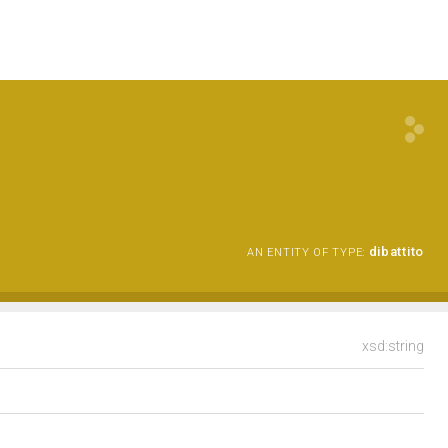
dibattito
AN ENTITY OF TYPE:
xsd:string