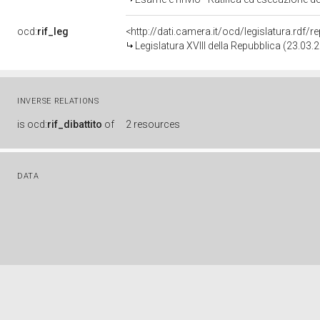
ocd:
rif_leg
<http://dati.camera.it/ocd/legislatura.rdf/
Legislatura XVIII della Repubblica (23.03
INVERSE RELATIONS
is
ocd:
rif_dibattito
of
2 resources
DATA