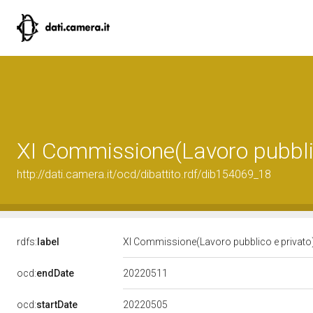
XI Commissione(Lavoro pubblic
http://dati.camera.it/ocd/dibattito.rdf/dib154069_18
rdfs:
label
XI Commissione(Lavoro pubblico e privato
20220511
ocd:
endDate
20220505
ocd:
startDate