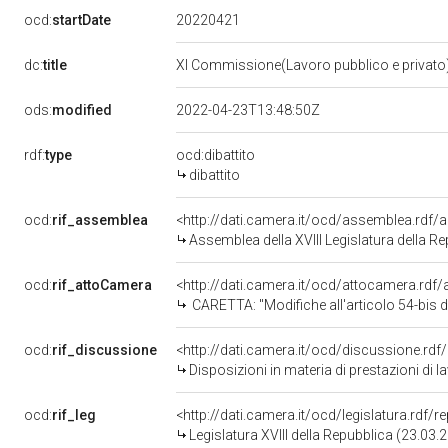
20220421
ocd:
startDate
dc:
title
XI Commissione(Lavoro pubblico e privato
ods:
modified
2022-04-23T13:48:50Z
rdf:
type
ocd:dibattito
dibattito
ocd:
rif_assemblea
<http://dati.camera.it/ocd/assemblea.rdf/
Assemblea della XVIII Legislatura della R
ocd:
rif_attoCamera
<http://dati.camera.it/ocd/attocamera.rd
CARETTA: "Modifiche all'articolo 54-bis del decreto-legge 24 aprile 2017, 
ocd:
rif_discussione
<http://dati.camera.it/ocd/discussione.rd
Disposizioni in materia di prestazioni di 
ocd:
rif_leg
<http://dati.camera.it/ocd/legislatura.rdf/
Legislatura XVIII della Repubblica (23.03