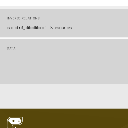
INVERSE RELATIONS
is
ocd:
rif_dibattito
of
8 resources
DATA