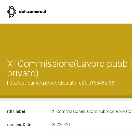
XI Commissione(Lavoro pubbli
privato)
http://dati.camera.it/ocd/dibattito.rdf/dib153485_18
rdfs:
label
XI Commissione(Lavoro pubblico e privato
20220421
ocd:
endDate